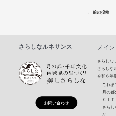
Post
←
前の投稿
navigation
さらしなルネサンス
メイン
さらしな
さらしな
令和６年
これま
月の都
ＣＩＴ
お問い合わせ
さらし
な」