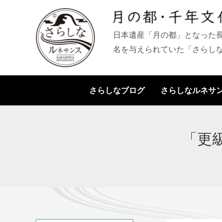
内
容
日本遺産「月の都」となった
を
名を与えられていた「さらし
ス
キ
ッ
さらしなブログ
さらしなルネサ
プ
「更