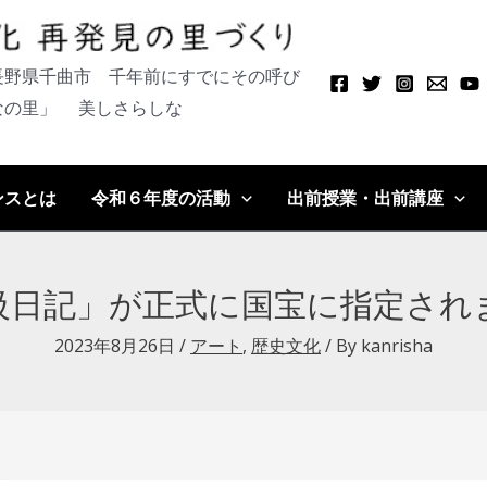
長野県千曲市 千年前にすでにその呼び
なの里」
美しさらしな
ンスとは
令和６年度の活動
出前授業・出前講座
級日記」が正式に国宝に指定され
2023年8月26日
/
アート
,
歴史文化
/ By
kanrisha