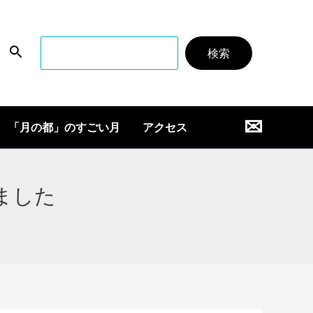
検
検索
索
✉
「月の都」のすごい月
アクセス
ました