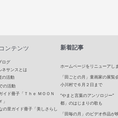
新着記事
コンテンツ
ブログ
ホームページをリニューアし
ルネサンスとは
「田ごとの月」童画家の展覧
度の活動
小川村で６月２日まで
での活動
ガイド冊子「Ｔｈｅ ＭＯＯＮ
“やまと言葉のアンソロジー”
Ｙ」
都」のはじまりの歌も
なの里ガイド冊子「美しさらし
「田毎の月」のビデオ作品が